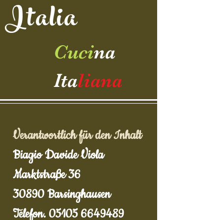
Italia
Cuci
na
Ita
liana
Verantwortlich für den Inhalt
Biagio Davide Viola
Marktstraße 36
30890 Barsinghausen
Telefon.
05105 6649489